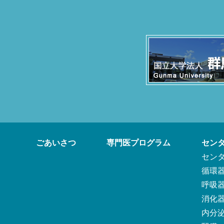
ごあいさつ
専門医プログラム
セン
セン
循環
呼吸
消化
内分