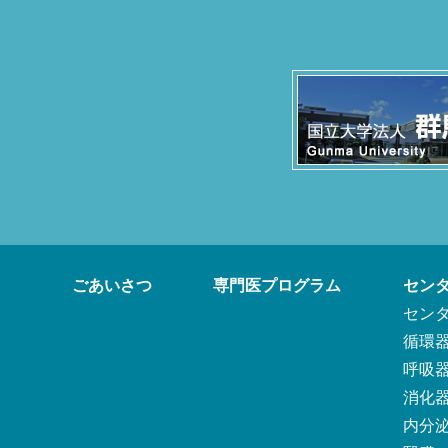
ごあいさつ
専門医プログラム
セン
セン
循環
呼吸
消化
内分