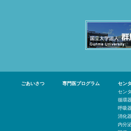
ごあいさつ
専門医プログラム
セン
セン
循環
呼吸
消化
内分